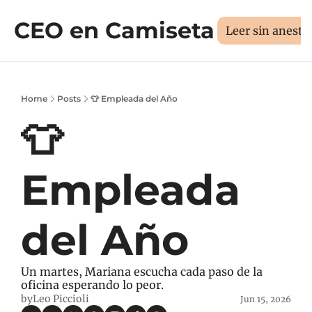
CEO en Camiseta
Sesión 1:1
Libros
Manifiesto
Sobr
Medí tus 3D
Leer sin aneste
Home
Posts
👕 Empleada del Año
👕 
Empleada 
del Año
Un martes, Mariana escucha cada paso de la 
oficina esperando lo peor.
by
Leo Piccioli
Jun 15, 2026