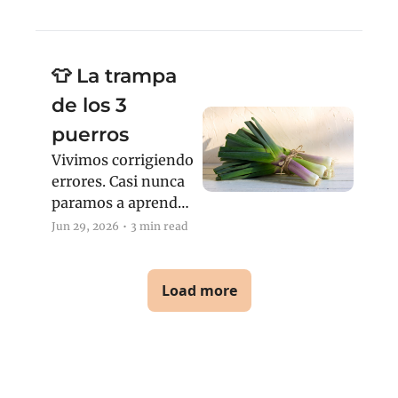
👕 La trampa 
de los 3 
puerros
Vivimos corrigiendo 
errores. Casi nunca 
paramos a aprender 
de lo que salió bien.
Jun 29, 2026
•
3 min read
Load more