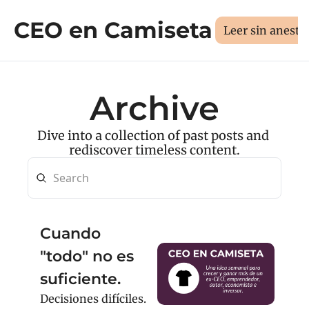
CEO en Camiseta
Sesión 1:1
Libros
Manifiesto
Sobr
Medí tus 3D
Leer sin aneste
Archive
Dive into a collection of past posts and 
rediscover timeless content.
Cuando 
"todo" no es 
suficiente.
Decisiones difíciles. 