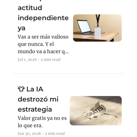
actitud 
independiente 
ya 
Vas a ser más valioso 
que nunca. Y el 
mundo va a hacer que 
eso no alcance.
Jul 1, 2026
•
2 min read
👕 La IA 
destrozó mi 
estrategia
Valor gratis ya no es 
lo que era.
Jun 30, 2026
•
2 min read