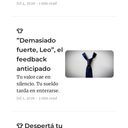
Jul 4, 2026
•
1 min read
👕 
”Demasiado 
fuerte, Leo”, el 
feedback 
anticipado
Tu valor cae en 
silencio. Tu sueldo 
tarda en enterarse.
Jul 2, 2026
•
3 min read
👕 Despertá tu 