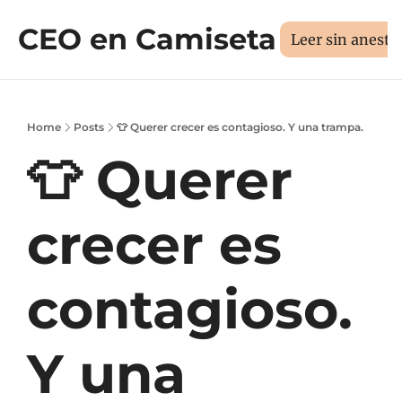
CEO en Camiseta
Sesión 1:1
Libros
Manifiesto
Sobr
Medí tus 3D
Leer sin aneste
Home
Posts
👕 Querer crecer es contagioso. Y una trampa.
👕 Querer 
crecer es 
contagioso. 
Y una 