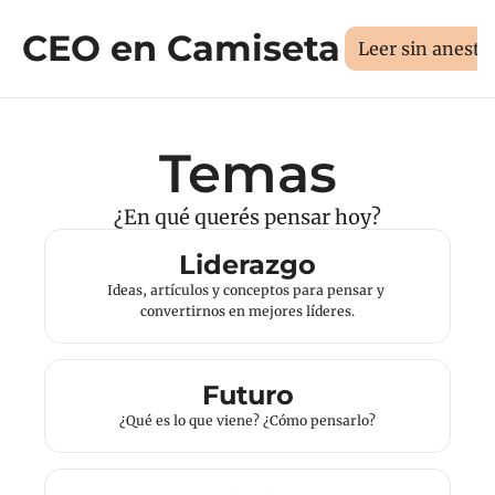
CEO en Camiseta
Sesión 1:1
Libros
Manifiesto
Sobr
Medí tus 3D
Leer sin aneste
Temas
¿En qué querés pensar hoy?
Liderazgo
Ideas, artículos y conceptos para pensar y 
convertirnos en mejores líderes.
Futuro
¿Qué es lo que viene? ¿Cómo pensarlo?