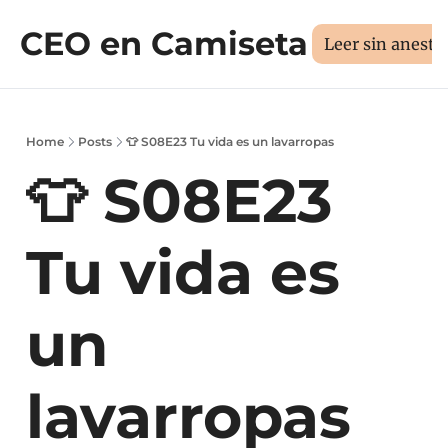
CEO en Camiseta
Sesión 1:1
Libros
Manifi
Medí tus 3D
Leer sin aneste
Home
Posts
👕 S08E23 Tu vida es un lavarropas
👕 S08E23 
Tu vida es 
un 
lavarropas