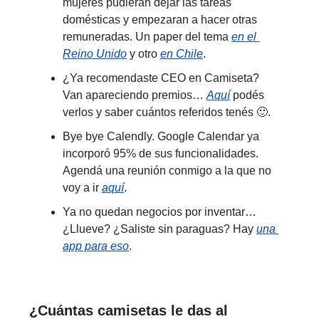
mujeres pudieran dejar las tareas 
domésticas y empezaran a hacer otras 
remuneradas. Un paper del tema 
en el 
Reino Unido
 y otro 
en Chile
.
¿Ya recomendaste CEO en Camiseta? 
Van apareciendo premios… 
Aquí
 podés 
verlos y saber cuántos referidos tenés 
🙂
.
Bye bye Calendly. Google Calendar ya 
incorporó 95% de sus funcionalidades. 
Agendá una reunión conmigo a la que no 
voy a ir 
aquí
.
Ya no quedan negocios por inventar… 
¿Llueve? ¿Saliste sin paraguas? Hay 
una 
app para eso
.
¿Cuántas camisetas le das al 