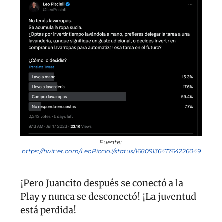
Fuente: 
https://twitter.com/LeoPiccioli/status/1680913647764226049
¡Pero Juancito después se conectó a la 
Play y nunca se desconectó! ¡La juventud 
está perdida!