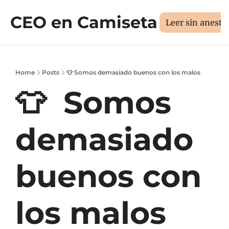
CEO en Camiseta
Sesión 1:1
Libros
Manifi
Medí tus 3D
Leer sin aneste
Home
Posts
👕 Somos demasiado buenos con los malos
👕  Somos 
demasiado 
buenos con 
los malos