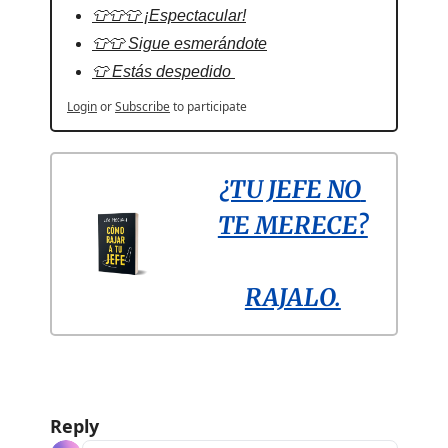
👕👕👕 ¡Espectacular!
👕👕 Sigue esmerándote
👕 Estás despedido 
Login
or
Subscribe
to participate
¿TU JEFE NO 
TE MERECE?
RAJALO.
Reply