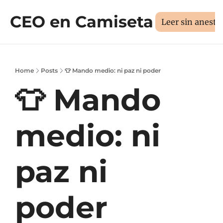
CEO en Camiseta
Sesión 1:1
Libros
Manifiesto
Sobr
Medí tus 3D
Leer sin aneste
Home
Posts
👕 Mando medio: ni paz ni poder
👕 Mando 
medio: ni 
paz ni 
poder