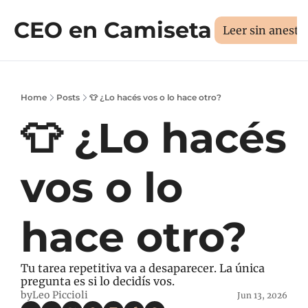
CEO en Camiseta
Sesión 1:1
Libros
Manifiesto
Sobr
Medí tus 3D
Leer sin aneste
Home
Posts
👕 ¿Lo hacés vos o lo hace otro?
👕 ¿Lo hacés 
vos o lo 
hace otro?
Tu tarea repetitiva va a desaparecer. La única 
pregunta es si lo decidís vos.
by
Leo Piccioli
Jun 13, 2026