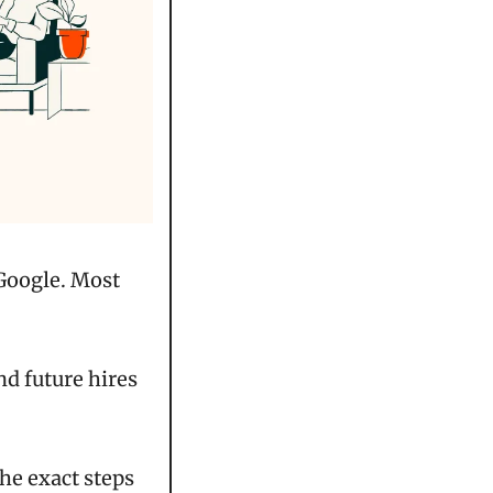
Google. Most 
nd future hires 
he exact steps 