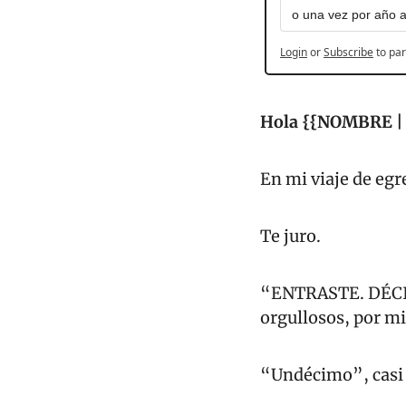
o una vez por año 
Login
or
Subscribe
to par
Hola {{NOMBRE | e
En mi viaje de egr
Te juro.
“ENTRASTE. DÉCIM
orgullosos, por m
“Undécimo”, casi l