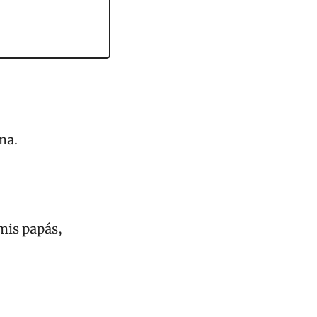
ma.
s papás, 