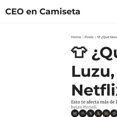
CEO en Camiseta
Home
Posts
👕 ¿Qué tie
👕 ¿Q
Luzu,
Netfl
Esto te afecta más de l
by
Leo Piccioli