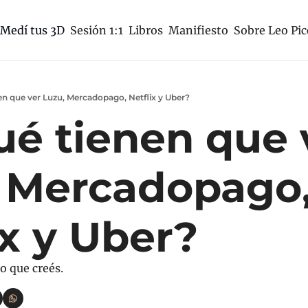
Sesión 1:1
Libros
Manifiesto
Sobre Leo Pic
Medí tus 3D
nen que ver Luzu, Mercadopago, Netflix y Uber?
ué tienen que v
 Mercadopago,
ix y Uber?
o que creés.