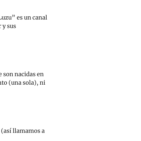
Luzu” es un canal 
 y sus 
e son nacidas en 
o (una sola), ni 
 (así llamamos a 