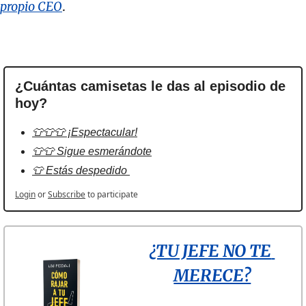
propio CEO
.
¿Cuántas camisetas le das al episodio de 
hoy?
👕👕👕 ¡Espectacular!
👕👕 Sigue esmerándote
👕 Estás despedido 
Login
or
Subscribe
to participate
¿TU JEFE NO TE 
MERECE?