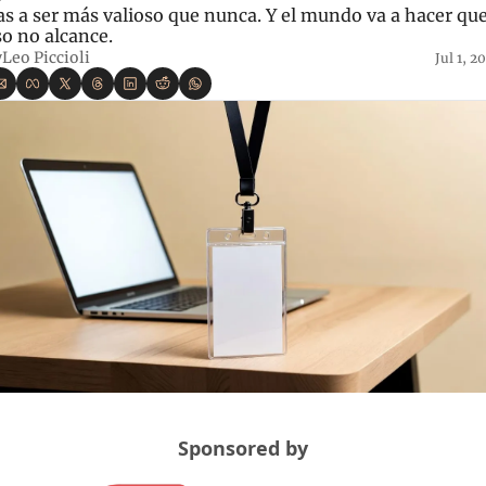
as a ser más valioso que nunca. Y el mundo va a hacer que
so no alcance.
y
Leo Piccioli
Jul 1, 2
Sponsored by