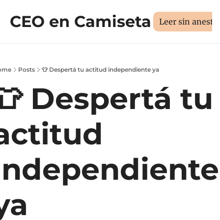
CEO en Camiseta
Sesión 1:1
Libros
Manifiesto
Sobr
Medí tus 3D
Leer sin aneste
ome
Posts
👕 Despertá tu actitud independiente ya
👕 Despertá tu 
actitud 
independiente 
ya 