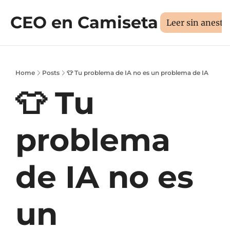
CEO en Camiseta
Sesión 1:1
Libros
Manifiesto
Sobr
Medí tus 3D
Leer sin aneste
Home
Posts
👕 Tu problema de IA no es un problema de IA
👕 Tu 
problema 
de IA no es 
un 