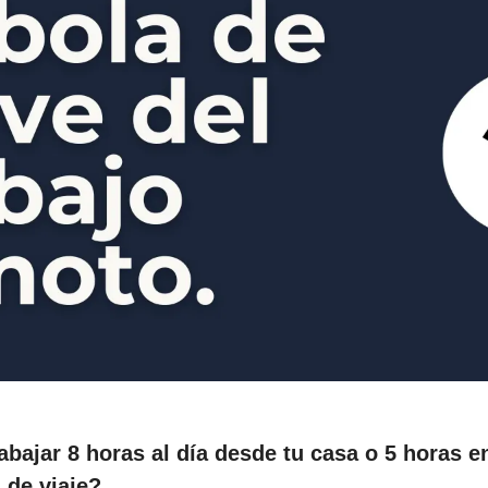
abajar 8 horas al día desde tu casa o 5 horas en
 de viaje?