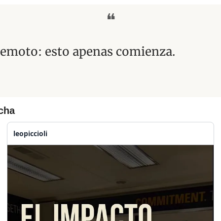
❝
remoto: esto apenas comienza.
cha
leopiccioli