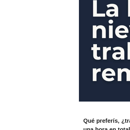
Qué preferís, ¿tr
una hora en total