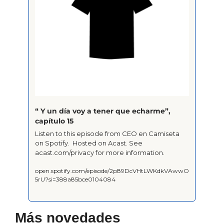
“ Y un día voy a tener que echarme”, 
capítulo 15
Listen to this episode from CEO en Camiseta 
on Spotify.  Hosted on Acast. See 
acast.com/privacy for more information.
open.spotify.com/episode/2p89DcVHtLWKdkVAwwO
5rU?si=388a85bce0104084

Más novedades