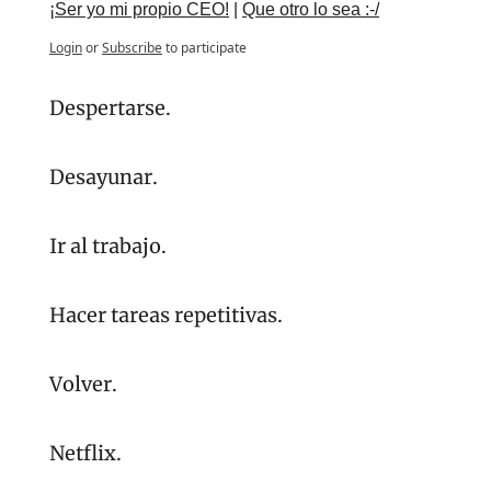
¡Ser yo mi propio CEO!
 | 
Que otro lo sea :-/
Login
or
Subscribe
to participate
Despertarse.
Desayunar.
Ir al trabajo.
Hacer tareas repetitivas.
Volver.
Netflix.