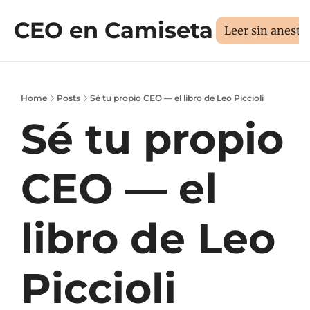
CEO en Camiseta
Sesión 1:1
Libros
Manifiesto
Sobr
Medí tus 3D
Leer sin aneste
Home
Posts
Sé tu propio CEO — el libro de Leo Piccioli
Sé tu propio 
CEO — el 
libro de Leo 
Piccioli