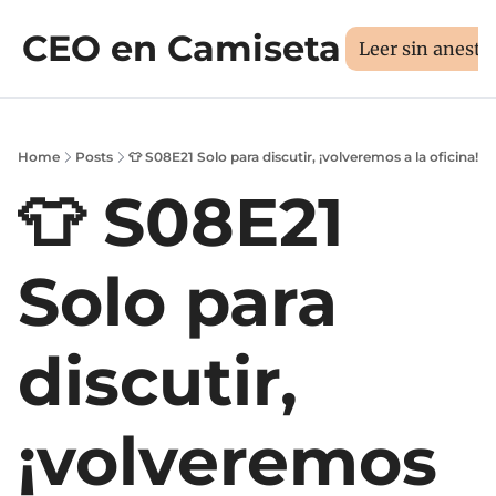
CEO en Camiseta
Sesión 1:1
Libros
Manifi
Medí tus 3D
Leer sin aneste
Home
Posts
👕 S08E21 Solo para discutir, ¡volveremos a la oficina!
👕 S08E21 
Solo para 
discutir, 
¡volveremos 