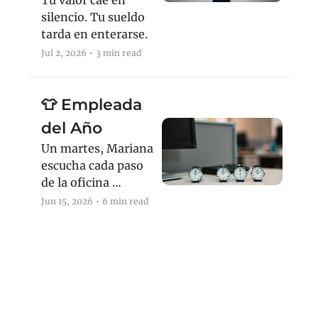
Tu valor cae en 
silencio. Tu sueldo 
tarda en enterarse.
Jul 2, 2026
•
3 min read
👕 Empleada 
del Año
Un martes, Mariana 
escucha cada paso 
de la oficina 
esperando lo peor.
Jun 15, 2026
•
6 min read