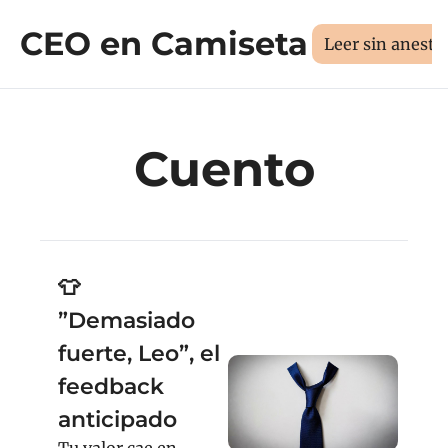
CEO en Camiseta
Sesión 1:1
Libros
Manifiesto
Sobr
Medí tus 3D
Leer sin aneste
Cuento
👕 
”Demasiado 
fuerte, Leo”, el 
feedback 
anticipado