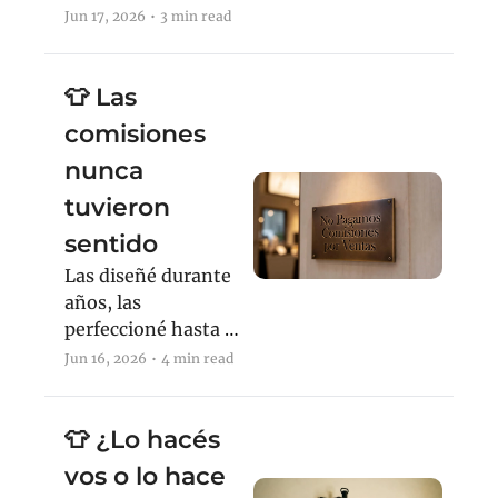
siente?
Jun 17, 2026
•
3 min read
👕 Las 
comisiones 
nunca 
tuvieron 
sentido
Las diseñé durante 
años, las 
perfeccioné hasta el 
absurdo y me 
Jun 16, 2026
•
4 min read
explotaron en la 
cara.
👕 ¿Lo hacés 
vos o lo hace 