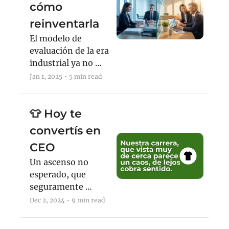
cómo 
reinventarla
El modelo de 
evaluación de la era 
industrial ya no 
sirve. Un ex-CEO 
Jan 1, 2025
•
5 min read
con 18 años de 
experiencia explica 
cómo reinventarlo 
👕 Hoy te 
para que funcione 
convertís en 
de verdad.
CEO
Un ascenso no 
esperado, que 
seguramente 
lamentarás
Dec 2, 2024
•
9 min read