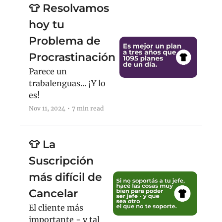
👕 Resolvamos 
hoy tu 
Problema de 
Procrastinación
Parece un 
trabalenguas... ¡Y lo 
es!
Nov 11, 2024
•
7 min read
👕 La 
Suscripción 
más difícil de 
Cancelar
El cliente más 
importante - y tal 