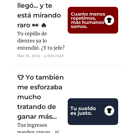
llegó... y te 
está mirando 
raro 👀 🔥
Tu cepillo de 
dientes ya lo 
entendió. ¿Y tu jefe?
Mar 16, 2025
•
4 min read
👕 Yo también 
me esforzaba 
mucho 
tratando de 
ganar más...
Tus ingresos 
pueden crecer... si 