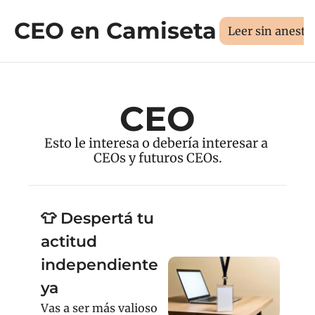
CEO en Camiseta
Sesión 1:1
Libros
Manifi
Medí tus 3D
Leer sin aneste
CEO
Esto le interesa o debería interesar a 
CEOs y futuros CEOs.
👕 Despertá tu 
actitud 
independiente 
ya 
Vas a ser más valioso 