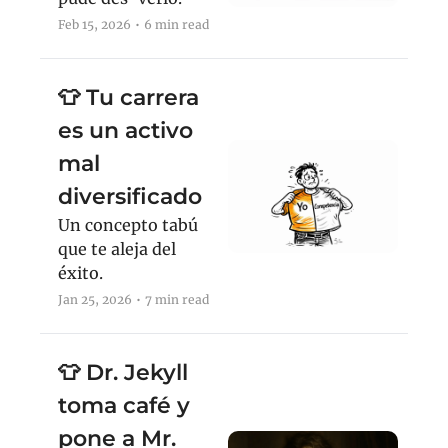
Feb 15, 2026
•
6 min read
👕 Tu carrera 
es un activo 
mal 
diversificado
Un concepto tabú 
que te aleja del 
éxito.
Jan 25, 2026
•
7 min read
👕 Dr. Jekyll 
toma café y 
pone a Mr. 