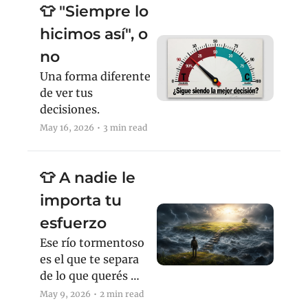
👕 "Siempre lo 
hicimos así", o 
no
Una forma diferente 
de ver tus 
decisiones.
May 16, 2026
•
3 min read
👕 A nadie le 
importa tu 
esfuerzo
Ese río tormentoso 
es el que te separa 
de lo que querés 
lograr.
May 9, 2026
•
2 min read