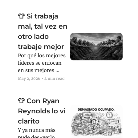
👕 Si trabaja 
mal, tal vez en 
otro lado 
trabaje mejor
Por qué los mejores 
líderes se enfocan 
en sus mejores 
empleados (y vos 
May 2, 2026
•
4 min read
también deberías)
👕 Con Ryan 
Reynolds lo vi 
clarito
Y ya nunca más 
pude des-verlo.