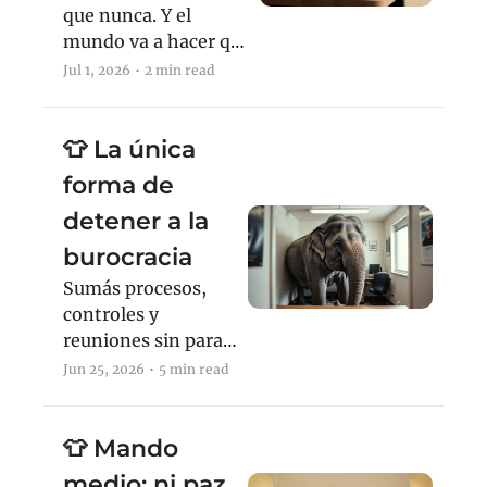
que nunca. Y el 
mundo va a hacer que 
eso no alcance.
Jul 1, 2026
•
2 min read
👕 La única 
forma de 
detener a la 
burocracia
Sumás procesos, 
controles y 
reuniones sin parar; 
frenarlo es una sola 
Jun 25, 2026
•
5 min read
decisión.
👕 Mando 
medio: ni paz 