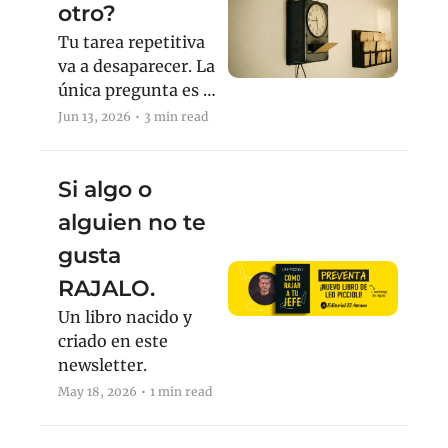
otro?
Tu tarea repetitiva 
va a desaparecer. La 
única pregunta es si 
lo decidís vos.
Jun 13, 2026
•
3 min read
Si algo o 
alguien no te 
gusta 
RAJALO. 
Un libro nacido y 
criado en este 
newsletter.
May 18, 2026
•
1 min read