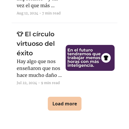
vez el que más 
descuidamos 
Aug 12, 2024
•
7 min read
👕 El círculo 
virtuoso del 
éxito
Hay algo que nos 
enseñaron que nos 
hace mucho daño 
en el trabajo
Jul 22, 2024
•
9 min read
Load more