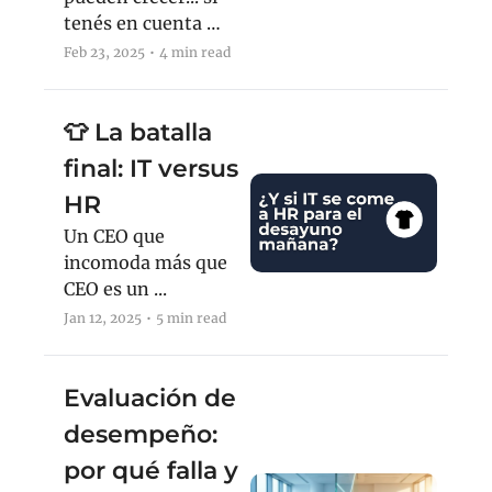
tenés en cuenta 
este "secreto".
Feb 23, 2025
•
4 min read
👕 La batalla 
final: IT versus 
HR
Un CEO que 
incomoda más que 
CEO es un ...
Jan 12, 2025
•
5 min read
Evaluación de 
desempeño: 
por qué falla y 