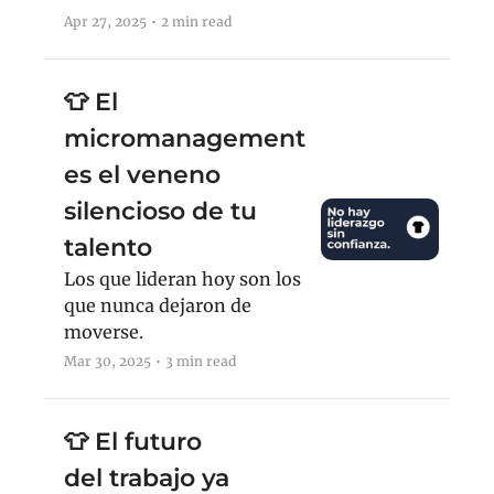
cuenta el giro que le 
Apr 27, 2025
•
2 min read
cambió la cabeza — 
y cómo el libro llega 
en junio 2026.
👕 El 
micromanagement 
es el veneno 
silencioso de tu 
talento
Los que lideran hoy son los 
que nunca dejaron de 
moverse.
Mar 30, 2025
•
3 min read
👕 El futuro 
del trabajo ya 