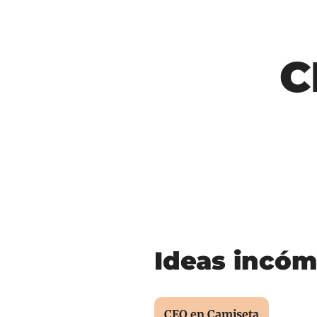
C
Ideas incóm
CEO en Camiseta