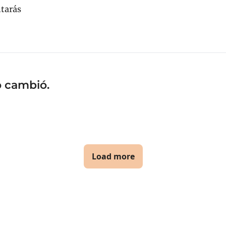
arás
o cambió.
Load more