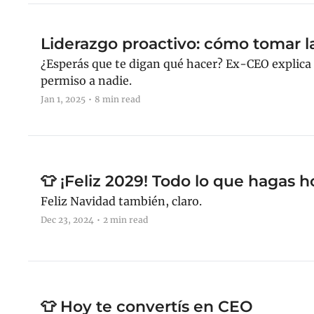
Liderazgo proactivo: cómo tomar la 
¿Esperás que te digan qué hacer? Ex-CEO explica c
permiso a nadie.
Jan 1, 2025
•
8 min read
👕 ¡Feliz 2029! Todo lo que hagas 
Feliz Navidad también, claro.
Dec 23, 2024
•
2 min read
👕 Hoy te convertís en CEO