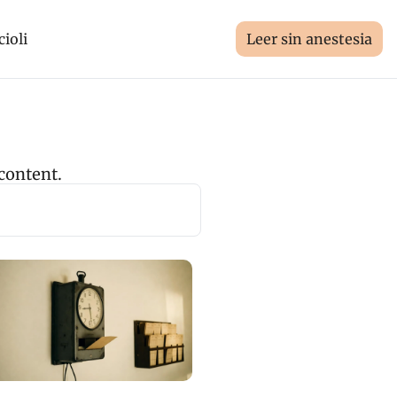
cioli
Leer sin anestesia
 content.