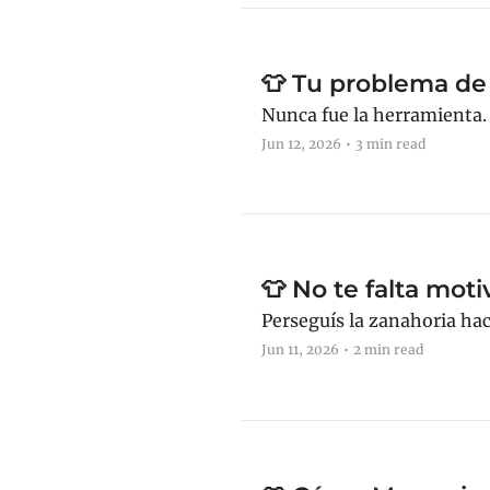
👕 Tu problema de
Nunca fue la herramienta. 
Jun 12, 2026
•
3 min read
👕 No te falta motiv
Perseguís la zanahoria hac
Jun 11, 2026
•
2 min read