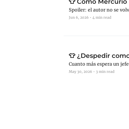
👕 Cómo Mercurio R
Spoiler: el autor no se volv
Jun 6, 2026
•
4 min read
👕 ¿Despedir como
Cuanto más espera un jefe 
May 30, 2026
•
3 min read